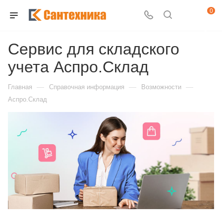
0
Сервис для складского
учета Аспро.Склад
—
—
—
Главная
Справочная информация
Возможности
Аспро.Склад